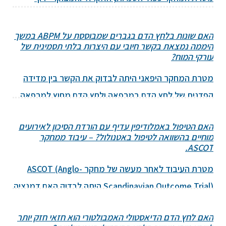
שבוצע באוניברסיטת קולורדו היתה לבדוק האם 6 שבועות
של תרגולים לחיזוק שרירי ע"י שאיפה כנגד תנגודת גבוהה
האם שונות בלחץ הדם בגברים שמבוססת על ABPM במשך
היממה נמצאת בקשר חיובי עם היצרות בלתי תסמינית של
במכשיר מיוחד (30 נשימות ליום, 6 ימים בשבוע) ישפר את
עורקי המוח?
לחץ הדם... להמשך קריאה
←
מטרת המחקר היפאני היתה לבדוק את הקשר בין מדידה
קפדנית של לחץ הדם במרפאה ולחץ הדם מחוץ למרפאה
להיצרות עורקי המוח ובנוסף, לבדוק את הקשר של השונות
האם הטיפול באמלודיפין עדיף עם הורדת הסיכון לאירועים
בלחץ הדם מיום ליום לבין היצרות זאת... להמשך קריאה
←
מוחיים בהשוואה לטיפול באטנולול? – עיבוד ממחקר
ASCOT.
מטרת העיבוד לאחר מעשה של מחקר ASCOT (Anglo-
Scandinavian Outcome Trial) היתה לבדוק האם דמנציה
או שבץ מוחי היו קשורים בשיטות שונות להורדת לחץ הדם,
האם לחץ הדם הדיאסטולי האמבולטורי הוא חזאי חזק יותר
בטיפול באטורבסטטין או בפלצבו, בממוצע לחץ הדם,