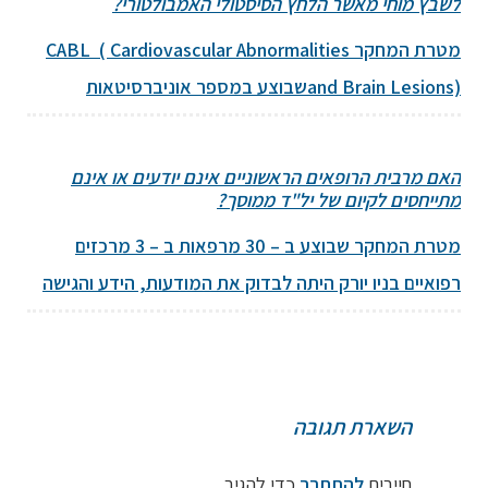
לשבץ מוחי מאשר הלחץ הסיסטולי האמבולטורי?
בשונות שלו ובממוצע רמות הכולסטרול... להמשך קריאה
מטרת המחקר CABL ( Cardiovascular Abnormalities
←
and Brain Lesions)שבוצע במספר אוניברסיטאות
בארה"ב היתה להשוות את הסיכון לשבץ מוחי של מדידות
לחץ הדם במרפאה, בבית ובניטור אמבולטורי בעוקבה
האם מרבית הרופאים הראשוניים אינם יודעים או אינם
פרוספקטיבית מבוססת-קהילה שכללה חולים שרובם
מתייחסים לקיום של יל"ד ממוסך?
מבוגרים יותר... להמשך קריאה
←
מטרת המחקר שבוצע ב – 30 מרפאות ב – 3 מרכזים
רפואיים בניו יורק היתה לבדוק את המודעות, הידע והגישה
של הרופאים הראשוניים ליל"ד ממוסך... להמשך קריאה
←
השארת תגובה
חייבים
להתחבר
כדי להגיב.