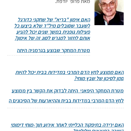
מאת פרופ' יודפת.
האם אימון "בריא" של שחקני כדורגל
לשעבר שסובלים מיל"ד שלא ביצעו כל
פעילות גופנית במשך שנים יכול להניע
אותם לחזור למגרש לסוג זה של אימון?
מטרת המחקר שבוצע בגרמניה היתה
לבדוק האם אימון "מותאם בריאות" של
שחקני כדורגל מעל גיל 45 שסובלים
האם ממוצע לחץ הדם המרבי במדידות בבית יכול להיות
סמן לסיכון של שבץ מוחי?
מיל"ד שאינם מבצעים פעילות גופנית
במשך שנים יניע אותם לחזור למגרש
מטרת המחקר היפאני היתה לבדוק את הקשר בין ממוצע
לאימון מסוג זה... להמשך קריאה
←
לחץ הדם המרבי במדידות בבית וההיארעות של הסיכונים ה
- CV באוכלוסיית רפואה כללית של מחקר J-HOP שבו
נכללו 4,231 משתתפים עם סיכון CV... להמשך קריאה
←
האם ירידה בתיפקוד הכלייתי לאחר אירוע תוך-מוחי דימומי
קשורה בתוצאים שליליים?