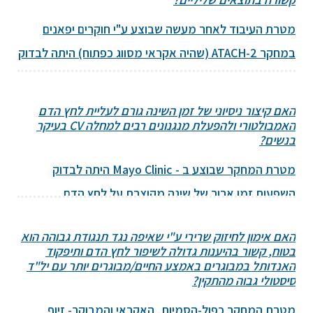
מטרת העיבוד לאחר מעשה שבוצע ע"י חוקרים יפאנים
במחקר ATACH-2 (שהיה אקראי מסווג כפתוח) היתה לבדוק
האם הערך של eGFR משפיע על התוצאים הקליניים או
משנה את יעילות הורדה נמרצת של לחץ הדם הסיסטולי
האם קיצור ניסיוני של זמן השינה גורם לעליית לחץ הדם
לעומת יעד סיסטולי סטנדרטי בחולים עם אירוע מוחי
האמבולטורי ולהפעלת מנגנונים רבים למחלה CV בעיקר
בנשים?
דימומי... להמשך קריאה
←
מטרת המחקר שבוצע ב - Mayo Clinic היתה לבדוק
השפעות זמן ארוך של שינה מקוצרת על לחץ הדם
האמבולטורי ומדדים CV אחרים בקרב 20 משתתפים
האם אימון לחיזוק שרירי ע"י שאיפה נגד תנגודת גבוהה הוא
צעירים ובריאים (בגיל ממוצע של 23 מהם 9 נשים) במחקר
בטוח, קשור בהיענות גדולה לשיפור לחץ הדם ותיפקוד
אקראי, מבוקר ו – crossover... להמשך קריאה
←
האנדותל במבוגרים באמצע החיים/מבוגרים יותר עם יל"ד
סיסטולי גבוה מהתקין?
מטרת המחקר כפול-הסמיות, האקראי והמבוקר- זיוף