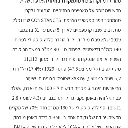
מטרת המחקר הנוכחי
מתמקדת בחיזו
י
היארעות של יל"ד
חדש שמבוסס על מאפיינים תחזיתיים. הנתונים נלקחו
מהמחקר הפרוספקטיבי הצרפתי CONSTANCES שבו נכללו
מתנדבים שנבדקו פעמיים לאורך 5 שנים עד 31 בדצמבר
2019 שלא סבלו מיל"ד. יל"ד הוגדר כלחץ סיסטולי לפחות
140 ממ"כ ודיאסטולי לפחות מ – 90 ממ"כ במשך הביקורת
השנייה או אם הונפקו תרופות נגד יל"ד. מתוך 11,112
משתתפים (גיל ממוצע 47.5) פיתחו 1929 (17.4%) יל"ד תוך
5,2 שנים בממוצע, עם 383 שטופלו תרופתית. שיעור
ההיארעות היה 3.4 מקרים חדשים ל – 100 שנות-אדם, שעלה
עם הגיל והיה באופן עקבי גדול יותר בגברים (4.3 לעומת 2.8
בנשים). סף לחץ סיסטולי של 130 ממ"כ חזה 70% של מקרים
חדשים. ירידה של נקודה אחת ב- BMI הורידה באופן מובהק
את הסיכון של יל"ד ב – 16% ללא כל חשיבות של ה – BMI