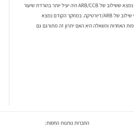
הסיסטולי ו- 10.1 בדיאסטולי). במחקר ACCONPLISH נמצא ששילוב של ARB/CCB היה יעיל יותר בהורדת שיעור
האירועים ה – CV לעומת הורדה דומה של לחץ הדם ע"י שילוב של ARB/דיורטיקה. במחקר הקודם נמצא
ות האחרות והשאלה היא האם יתרון זה מתורגם גם
החברות נותנות החסות: