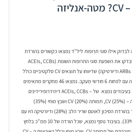
זה
בדוק אילו סוגי תרופות ליל"ד נמצאו כקשורים בהורדת
האירועים ה – CV הראשונים. נכללו מחקרים אקראיים שבדקו את השפעת סוגי התרופות השונות (ACEIs, CCBs
(דיהידרופירידינים ולא דיהידרופירידינים), חסמי ביטא, ARBs ודיורטיקה) שדיווחו על תוצאים CV סלקטיביים כולל
תמותה CV, אוטם שריר הלב, שבץ מוחי ורה-וסקולריזציה עם לפחות 6 חודשי מעקב. נמצאו 46 מחקרים מתאימים
(248,887 משתתפים בגיל ממוצע 65.5, 52% גברים). בעיבודים נמצא של – ACEIs, CCBs דיהידרופירידינים
ותיאזידים היתה השפעה דומה בהורדת כלל האירועים ה – CV (25%), תמותה CV (20%) ושבץ מוחי (35%)
שבהשוואה לפלצבו. נמצא ש- ACEIs היו היעילים ביותר בהורדת הסיכון לאוטם שריר הלב (28%) ודיורטיקה היו עם
ההשפעה הגדולה ביותר על מניעת הרה-וסקולריזציה (33%). בעיבוד נוסף נמצא, שכל הורדה של 10 ממ"כ בלחץ