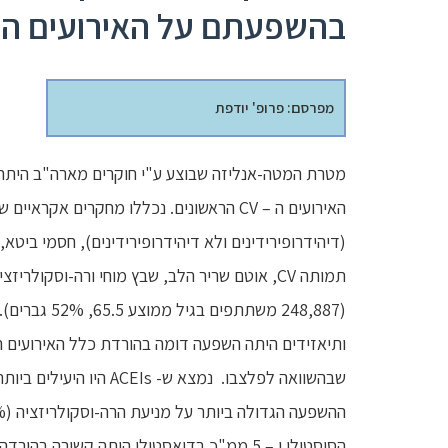
בהשפעתם על האירועים ה – CV? מטה-אנלי
מפרסם: פרופ' יודפת
מטרת המטה-אנליזה שבוצע ע"י חוקרים מארה"ב היתה ל
הסיסטולי ו – 5 ממ"כ בדיאסטולי היתה קשורה בהורדה מובהקת של תמותה CV, שבץ מוחי וכלל האירועים ה – CV.