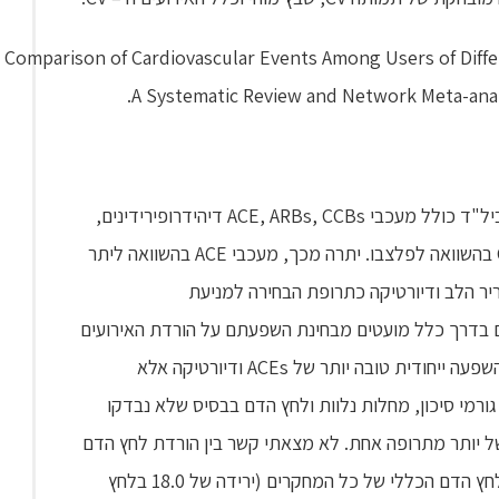
Comparison of Cardiovascular Events Among Users of Diffe
A Systematic Review and Network Meta-anal
במטה-אנליזה נמצא שכל התרופות העיקריות לטיפול ביל"ד כולל מעכבי ACE, ARBs, CCBs דיהידרופירידינים,
חסמי ביטא ודיורטיקה יעילים בהורדת האירועים ה – CV בהשוואה לפלצבו. יתרה מכך, מעכבי ACE בהשוואה ליתר
יר הלב ודיורטיקה כתרופת הבחירה למניעת
 הם בדרך כלל מועטים מבחינת השפעתם על הורדת האירועים
ה – CV. ממצאי מטה-אנליזה זאת מצביעים אמנם על השפעה ייחודית טובה יותר של ACEs ודיורטיקה אלא
גורמי סיכון, מחלות נלוות ולחץ הדם בבסיס שלא נבדקו
 יותר מתרופה אחת. לא מצאתי קשר בין הורדת לחץ הדם
של כל תרופה והחוקרים מביאים רק נתונים על הורדת לחץ הדם הכללי של כל המחקרים (ירידה של 18.0 בלחץ