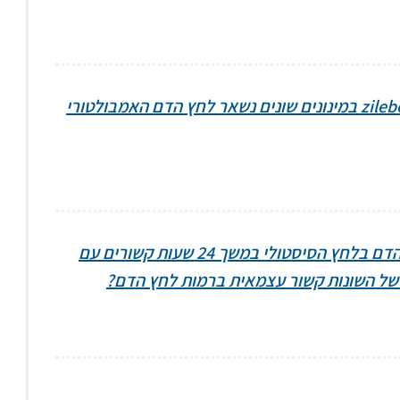
האם גם בשלב II של המחקר בטיפול ב – zilebesiran במינונים שונים נשאר לחץ הדם האמבולטורי
האם ממוצע אמיתי של השונות ועומס יתר לחץ הדם בלחץ הסיסטולי במשך 24 שעות קשורים עם