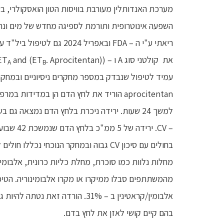
מערכת האנדותלין מעורבת בוויסות הטון הואסקולרי, ב
השפעה אינוטרופית ותורמת לספיגה מחדש של מים ונתר
ריאתי ע"י ה – FDA ובאפריל 
את קולטני סוג A ו – ((ET
and (ET
A
B
עמיד לטיפול שנבדק במספר מחקרים ניסיוניים ובמחקר
aprocitentan הוריד את לחץ הדם הן במדידו
למשך 24 שעות. ירידה ניכרת בלחץ הדם נמצאה ג
בחולים עם סיכון CV גבוה ובמחקר הנוכחי 
בהם קיים קושי לאזן את לחץ בדם.