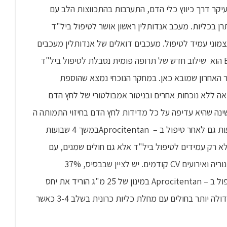
עיקר דרך כיווץ כלי הדם, התערבות בהתכווצות הלב עם
ן בכליות. מעכב אנדותלין ראשון אושר לטיפול ביל"ד
2024 גם לטיפול ביל"ד עצמוני עמיד לטיפול. מעכבים דואלים של אנדותלין מעכבים
. Aprocitentan הוא שילוב חדש של תרופה פומית נסבלת לטיפול ביל"ד
 האחרון שמובא כאן. במחקר הנוכחי נמצא שהוספת
ת במרפאה ללא נוכחות אחרים ובניטור אמבולטורי של לחץ הדם
ם בשינה שהיא עדיפה על כל מדידות לחץ הדם בחיזוי התמותה ה
– CV. ירידה של 5 ממ"כ בלחץ הדם שנמשכת 42 שבועות גם לאחר טיפול ב – Aprocitentanבמשך 4 שבועות
נכללו חולים לא רק עמידים לטיפול ביל"ד אלא גם חולים שמנים, עם
מחלות נלוות כמו סוכרת, מחלת כליות כרונית, אלבומינוריה ואירועים CV קודמים. יש לציין שבבסיס, 37%
מהמשתתפים סבלו ממיקרו או מקרו אלבומינוריה. הטיפול ב – Aprocitentan במינון של 25 מ"ג הוריד את יחס
אלבומין/קראטינין ב – 31%. הורדה זאת נטתה להיות גדולה יותר בחולים עם מחלת כליות כרונית בשלב 3-4 כאשר