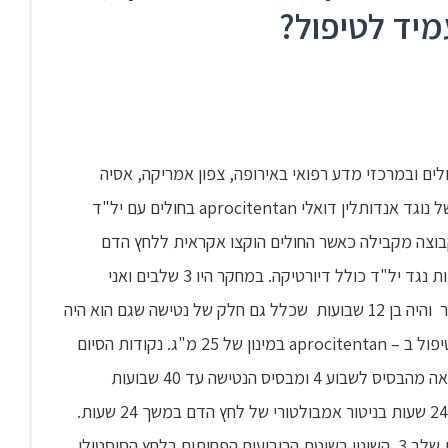
מיד לטיפול?
PRECISION שבוצע בבתי חולים ובמרכזי מדע רפואי באירופה, צפון אמריקה, אסיה
ואוסטרליה היתה להעריך את יעילות הורדת לחץ הדם של נוגד אנדותלין דואלי aprocitentan בחולים עם יל"ד
קבוצה מקבילה כאשר החולים הוקצו אקראית ללחץ הדם
הסיסטולי של 140 ממ"כ או יותר למרות נטילת 3 תרופות נגד יל"ד כולל דיורטיקה. במחקר היו 3 שלבים ואני
אתייחס רק לשלב השלישי בו חולים שהיו כשירים למחקר והיה בן 12 שבועות שכלל גם חלק של נטישה שגם הוא היה
כפול סמיות, אקראי מחדש ומבוקר פלצבו ביחס 1:1 בטיפול ב – aprocitentan במינון של 25 מ"ג. נקודות הסיום
הראשוניות והשניוניות היו שינויים בלחץ הסיסטולי במרפאה מהבסיס לשבוע 4 ומבסיס הנטישה עד 40 שבועות
בהתאמה. נקודות הסיום השניוניות כללו שינויים במשך 24 שעות בניטור אמבולטורי של לחץ הדם במשך 24 שעות.
מכלל 1,965 חולים שנסקרו 577 מהם (94%) סיימו את שלב 3. השינוי בשיטת הריבועים הפחותים בלחץ הסיסטולי