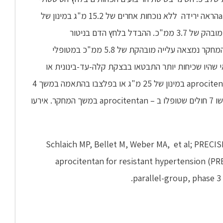
במרפאה לאחר 4 שבועות של טיפול ב – aprocitentanהראה ירידה ללא נוכחות אחרים של 15.2 מ"ג במינון של
25 מ"ג לעומת ירידה של 11.5 ממ"כ בפלצבו עם פער מובהק של 3.7 ממ"כ. ההבדל בלחץ הדם בניטור
האמבולטורי היה 5.9 ממ"כ. לאחר 4 שבועות של סיום המחקר נמצאה עלייה מובהקת של 5.8 ממ"כ במטופלי
aprocitentan. תופעות הלוואי שהיו שכיחות יותר התבטאו בבצקת קלה-עד-בינונית או
צבירת נוזלים ב – 18% ו – 2% באלו שטופלו ב – aprocitentan במינון של 25 מ"ג או בפלצבו בהתאמה במשך 4
שבועות תקופת הסמיות הכפולה. בגלל אירועים אלו נטשו 7 חולים שטופלו ב – aprocitentan במשך המחקר. אירעו
Schlaich MP, Bellet M, Weber MA, et al; PRECIS
aprocitentan for resistant hypertension (PR
parallel-group, phase 3 