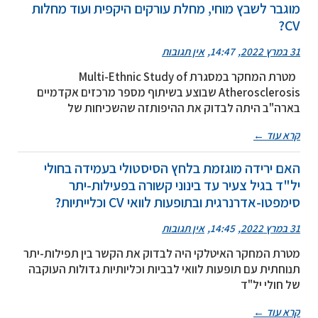
מוגבר לשבץ מוחי, מחלת עורקים היקפית ועוד מחלות
CV?
31 במרץ 2022
14:47
אין תגובות
מטרת המחקר במסגרת Multi-Ethnic Study of
Atherosclerosis שבוצע בשיתוף מספר מרכזים אקדמיים
בארה"ב היתה לבדוק את ההיפותזה שהשכיחות של
קרא עוד ←
האם ירידה מוגזמת בלחץ הסיסטולי בעמידה בחולי
יל"ד בגיל צעיר עד בינוני קשורה בפעילות-יתר
סימפטו-אדרנרגית ובתופעות לוואי CV וכלייתיות?
31 במרץ 2022
14:45
אין תגובות
מטרת המחקר האיטלקי היה לבדוק את הקשר בין תפילות-יתר
תנוחתית עם תופעות לוואי לבביות וכליותיות גדולות העוקבה
של חולי יל"ד
קרא עוד ←