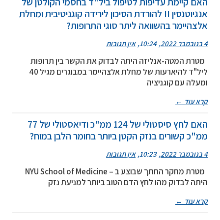
האם קיימת עדיפות לטיפול ביל"ד בחסמי הקולטן של
אנגיוטנסין II להורדת הסיכון לירידה קוגניטיבית ומחלת
אלצהיימר בהשוואה ליתר סוגי התרופות?
4 בנובמבר 2022
10:24
אין תגובות
מטרת המטה-אנליזה היתה לבדוק את הקשר בין תרופות
ליל"ד להיארעות של מחלת אלצהיימר במבוגרים מגיל 40
ומעלה עם קוגניציה
קרא עוד ←
האם לחץ סיסטולי של 124 ממ"כ ודיאסטולי של 77
ממ"כ קשורים בנזק הקטן ביותר בחומר הלבן במוח?
4 בנובמבר 2022
10:23
אין תגובות
מטרת מחקר החתך שבוצע ב – NYU School of Medicine
היתה לבדוק מהו לחץ הדם הטוב ביותר למניעת נזק
קרא עוד ←