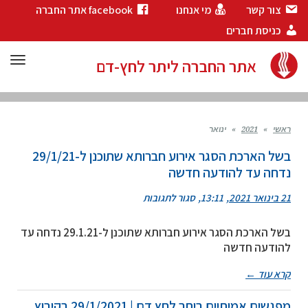
צור קשר
מי אנחנו
facebook אתר החברה
כניסת חברים
תפר
אתר החברה ליתר לחץ-דם
ראשי
»
2021
»
ינואר
בשל הארכת הסגר אירוע חברותא שתוכנן ל-29/1/21
נדחה עד להודעה חדשה
על
21 בינואר 2021
13:11
סגור לתגובות
בשל
הארכת
בשל הארכת הסגר אירוע חברותא שתוכנן ל-29.1.21 נדחה עד
הסגר
להודעה חדשה
אירוע
חברותא
שתוכנן
קרא עוד ←
ל-29/1/21
נדחה
מפגשים אמיתיים ביתר לחץ דם | 29/1/2021 בקיבוץ