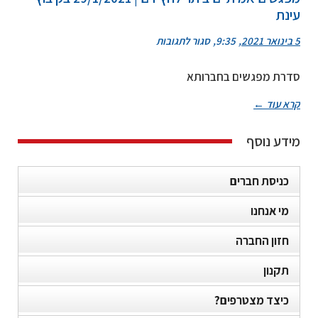
עד
עינת
להודעה
חדשה
על
5 בינואר 2021
9:35
סגור לתגובות
מפגשים
אמיתיים
סדרת מפגשים בחברותא
ביתר
לחץ
קרא עוד ←
דם
|
29/1/2021
מידע נוסף
בקיבוץ
עינת
כניסת חברים
מי אנחנו
חזון החברה
תקנון
כיצד מצטרפים?