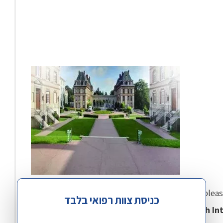
On behalf of the Scientific Committee, we are pl
כניסת צוות רפואי בלבד
Journées de l'Hypertension Artérielle – 13th In