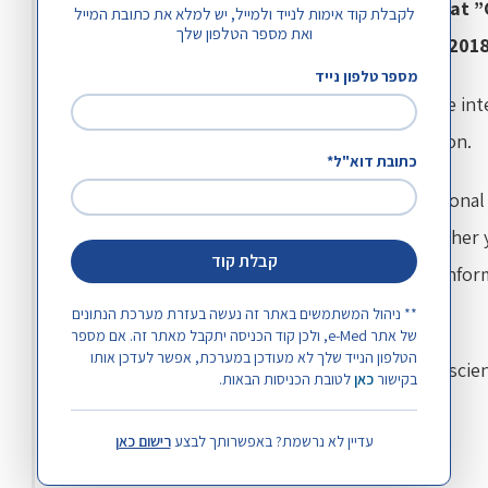
of Hypertension"
which will be held
in Paris, at 
לקבלת קוד אימות לנייד ולמייל, יש למלא את כתובת המייל
ואת מספר הטלפון שלך
th
th
December 19
and Friday December 20
, 2018
מספר טלפון נייד
This meeting has become a major event for the in
health professionals interested by hypertension.
כתובת דוא"ל*
We would be very pleased to have an international a
hypertension. Thus, we were wondering whether y
קבלת קוד
the members of your society by diffusing the infor
in your website.
** ניהול המשתמשים באתר זה נעשה בעזרת מערכת הנתונים
של אתר e-Med, ולכן קוד הכניסה יתקבל מאתר זה. אם מספר
הטלפון הנייד שלך לא מעודכן במערכת, אפשר לעדכן אותו
The Committee thank you in advance for your scient
בקישור
כאן
לטובת הכניסות הבאות.
meeting you in Paris.
עדיין לא נרשמת? באפשרותך לבצע
רישום כאן
Yours sincerely,