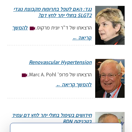
מרצה: ד"ר טליה וולק
נגד: האם לטפל בתרופות מקבוצת נוגדי
מנהלת מחלקה פנימית ד', מרכז רפואי שערי צדק ירושלים
SLGT2 בחולי יתר לחץ דם?
הרצאתו של ד"ר יונית מרקוס.
להמשך
קריאה
←
מרצה: ד"ר יונית מרקוס
Renovascular Hypertension
אחראית מרפאת יתר לחץ דם, המכון לאנדוקרינולוגיה מטבוליזים ויתר לחץ
דם, מרכז רפואי תל-אביב
הרצאתו של פרופ' Marc A. Pohl.
להמשך קריאה
←
מרצה: Marc A. Pohl, MD
חידושים בטיפול בחולי יתר לחץ דם עמיד
Cleveland Clinic
בטכניקת RDN