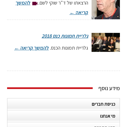
הרצאתו של ד"ר שוקי לשם.
להמשך
קריאה
←
מרצה: ד"ר שוקי לשם
גלריית תמונות כנס 2018
יועץ יל״ד ״לאומית שירותי בריאות״; גזבר החברה ליל״ד
גלריית תמונות הכנס.
להמשך קריאה
←
מידע נוסף
כניסת חברים
מי אנחנו