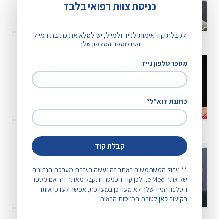
הרצאתו של פרופסור יהונתן שרעבי.
כניסת צוות רפואי בלבד
להמשך קריאה
←
לקבלת קוד אימות לנייד ולמייל, יש למלא את כתובת המייל
ואת מספר הטלפון שלך
מרצה: פרופסור יהונתן שרעבי
הפרעה סיסטולית – תחלואה עצומה,
מספר טלפון נייד
מנהל היחידה ליתר לחץ דם, המרכז הרפואי שיבא
פתרונות
הרצאתה של ד"ר עידית דוברצקי.
כתובת דוא"ל*
להמשך קריאה
←
מרצה: ד"ר עידית דוברצקי
קבלת קוד
חידושים בכאב: אמנות הטיפול התרופתי
מנהלת היחידה לטיפול נמרץ לב, בי"ח בני ציון, טכניון הפקולטה לרפואה חיפה
בכאב בחולה המורכב
** ניהול המשתמשים באתר זה נעשה בעזרת מערכת הנתונים
הרצאתו של פרופסור אליעד דוידסון.
של אתר e-Med, ולכן קוד הכניסה יתקבל מאתר זה. אם מספר
הטלפון הנייד שלך לא מעודכן במערכת, אפשר לעדכן אותו
להמשך קריאה
←
בקישור
כאן
לטובת הכניסות הבאות.