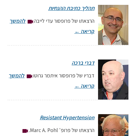
תהליך כתיבת ההנחיות
הרצאתו של פרופסור עדי לייבה
להמשך
קריאה
←
מרצה: פרופסור עדי לייבה
דברי ברכה
מנהל המכון לנפרולוגיה ויל"ד, בית החולים האוניברסיטאי אסותא אשדוד; יו"ר,
החברה הישראלית ליל"ד
דבריו של פרופסור איתמר גרוטו
להמשך
קריאה
←
מרצה: פרופסור איתמר גרוטו
Resistant Hypertension
סמנכ"ל משרד הבריאות
הרצאתו של פרופ' Marc A. Pohl.