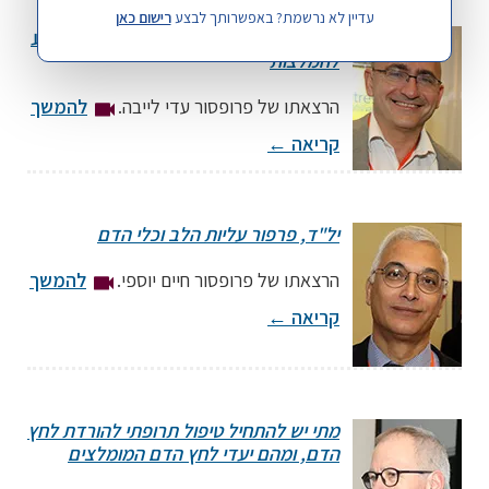
עדיין לא נרשמת? באפשרותך לבצע
רישום כאן
מרצה: פרופסור אליעד דוידסון
הגדרות וביסוס אבחנת יתר לחץ דם: הרקע
יו"ר האגודה הישראלית לכאב; מנהל היחידה לשיכוך כאב, המרכז הרפואי
להמלצות
הדסה עין כרם
הרצאתו של פרופסור עדי לייבה.
להמשך
קריאה
←
מרצה: פרופסור עדי לייבה
יל"ד, פרפור עליות הלב וכלי הדם
מנהל המכון לנפרולוגיה ויל"ד, בית החולים האוניברסיטאי אסותא אשדוד; יו" ר
החברה הישראלית ליל"ד
הרצאתו של פרופסור חיים יוספי.
להמשך
קריאה
←
מרצה: פרופסור חיים יוספי
מתי יש להתחיל טיפול תרופתי להורדת לחץ
מנהל מערך הלב, המרכז הרפואי האוניברסיטאי ברזילי
הדם, ומהם יעדי לחץ הדם המומלצים