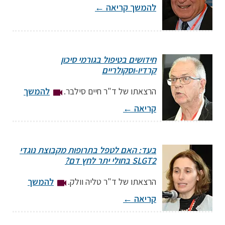
להמשך קריאה
←
מרצה: Marc A. Pohl, MD
חידושים בטיפול בגורמי סיכון
Cleveland Clinic
קרדיו-וסקולריים
הרצאתו של ד"ר חיים סילבר.
להמשך
קריאה
←
מרצה: ד"ר חיים סילבר
בעד: האם לטפל בתרופות מקבוצת נוגדי
יו"ר החוג לקרדיולוגיה בקהילה
SLGT2 בחולי יתר לחץ דם?
הרצאתו של ד"ר טליה וולק.
להמשך
קריאה
←